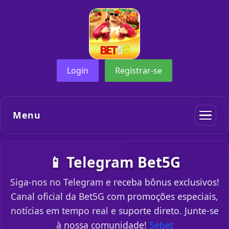
Login
Registrar-se
Menu
📱 Telegram Bet5G
Siga-nos no Telegram e receba bônus exclusivos!
Canal oficial da Bet5G com promoções especiais,
notícias em tempo real e suporte direto. Junte-se
à nossa comunidade!
Sebet