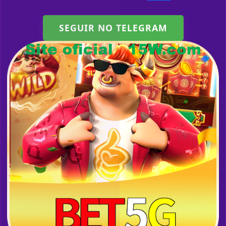
SEGUIR NO TELEGRAM