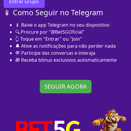
Entrar Grupo
📱 Como Seguir no Telegram
📱 Baixe o app Telegram no seu dispositivo
🔍 Procure por "@Bet5GOficial"
👆 Toque em "Entrar" ou "Join"
🔔 Ative as notificações para não perder nada
💬 Participe das conversas e interaja
🎁 Receba bônus exclusivos automaticamente
SEGUIR AGORA