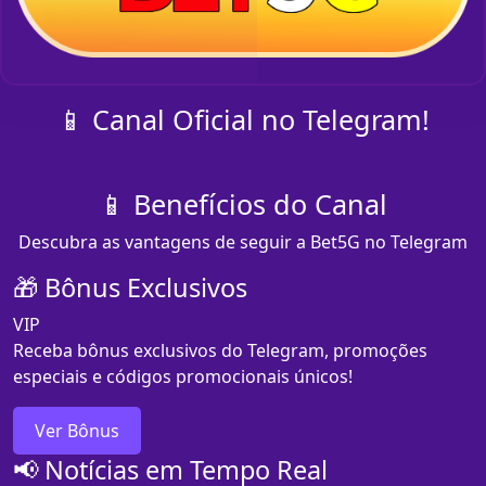
📱 Canal Oficial no Telegram!
📱 Benefícios do Canal
Descubra as vantagens de seguir a Bet5G no Telegram
🎁 Bônus Exclusivos
VIP
Receba bônus exclusivos do Telegram, promoções
especiais e códigos promocionais únicos!
Ver Bônus
📢 Notícias em Tempo Real