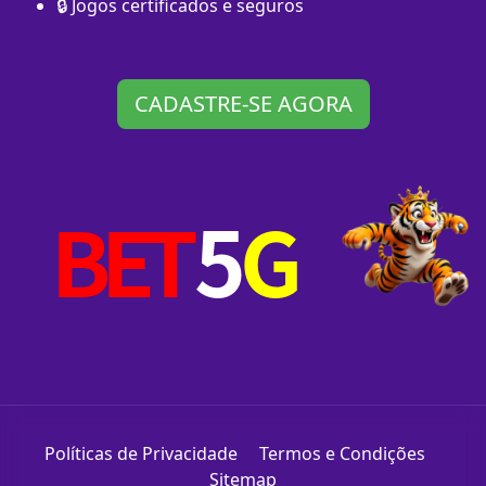
🔒 Jogos certificados e seguros
CADASTRE-SE AGORA
Políticas de Privacidade
Termos e Condições
Sitemap