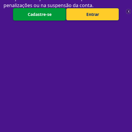
penalizações ou na suspensão da conta.
X
Cadastre-se
Entrar