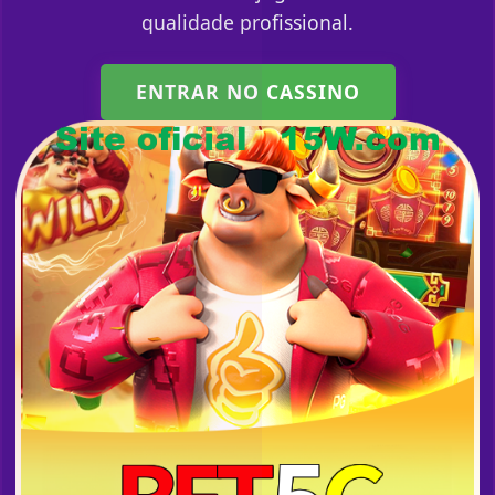
qualidade profissional.
ENTRAR NO CASSINO