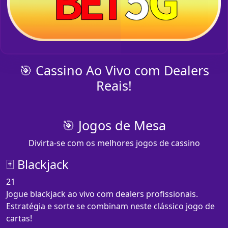
🎯 Cassino Ao Vivo com Dealers
Reais!
🎯 Jogos de Mesa
Divirta-se com os melhores jogos de cassino
🃏 Blackjack
21
Jogue blackjack ao vivo com dealers profissionais.
Estratégia e sorte se combinam neste clássico jogo de
cartas!