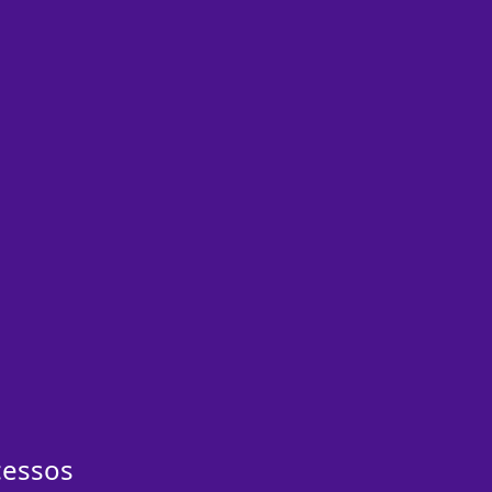
cessos