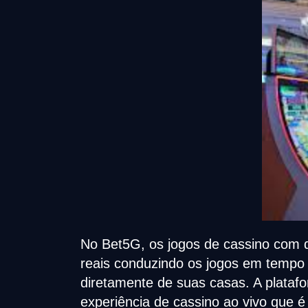
No Bet5G, os jogos de cassino com d
reais conduzindo os jogos em tempo r
diretamente de suas casas. A plata
experiência de cassino ao vivo que é d