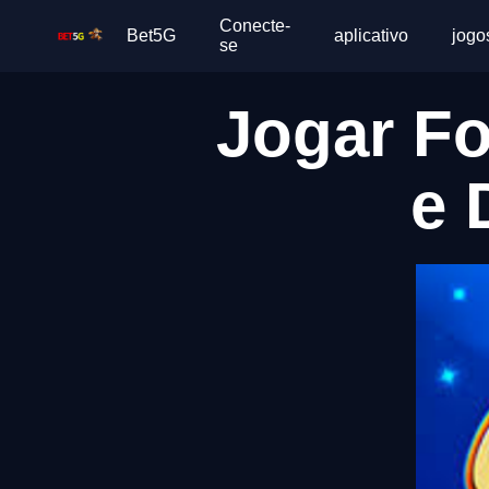
Conecte-
Bet5G
aplicativo
jogo
se
Jogar Fo
e 