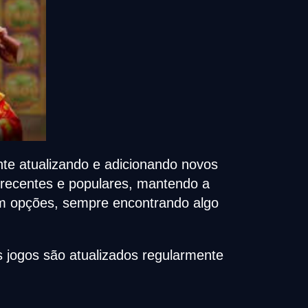
e atualizando e adicionando novos
 recentes e populares, mantendo a
em opções, sempre encontrando algo
s jogos são atualizados regularmente