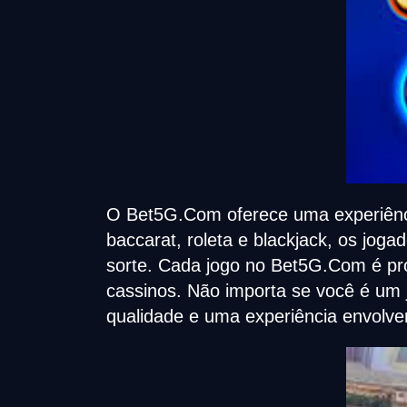
O Bet5G.Com oferece uma experiênci
baccarat, roleta e blackjack, os joga
sorte. Cada jogo no Bet5G.Com é pro
cassinos. Não importa se você é um 
qualidade e uma experiência envolve