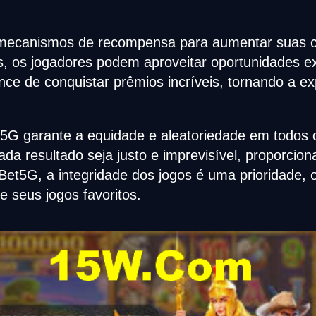
 mecanismos de recompensa para aumentar suas 
s, os jogadores podem aproveitar oportunidades ex
ce de conquistar prêmios incríveis, tornando a ex
5G garante a equidade e aleatoriedade em todos os
a resultado seja justo e imprevisível, proporcio
 Bet5G, a integridade dos jogos é uma prioridade, 
 seus jogos favoritos.