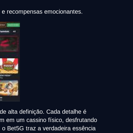
is e recompensas emocionantes.
e alta definição. Cada detalhe é
m em um cassino físico, desfrutando
, o Bet5G traz a verdadeira essência