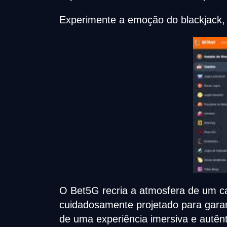
Experimente a emoção do blackjack, 
O Bet5G recria a atmosfera de um cas
cuidadosamente projetado para garan
de uma experiência imersiva e autênt