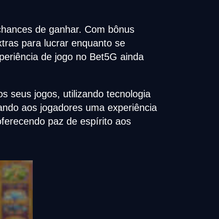
chances de ganhar. Com bônus
tras para lucrar enquanto se
periência de jogo no Bet5G ainda
 seus jogos, utilizando tecnologia
nando aos jogadores uma experiência
oferecendo paz de espírito aos