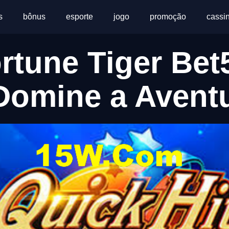
s
bônus
esporte
jogo
promoção
cassi
rtune Tiger Be
Domine a Avent