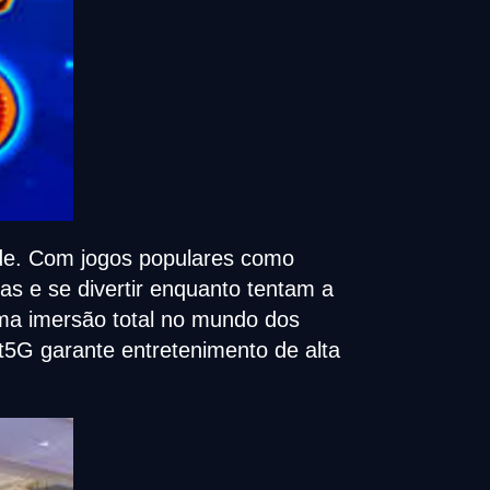
de. Com jogos populares como
ias e se divertir enquanto tentam a
uma imersão total no mundo dos
t5G garante entretenimento de alta