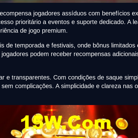
recompensa jogadores assíduos com benefícios e
esso prioritário a eventos e suporte dedicado. A 
iência de jogo premium.
 de temporada e festivais, onde bônus limitados e
, jogadores podem receber recompensas adicionais
ar e transparentes. Com condições de saque simpl
sem complicações. A simplicidade e clareza nas 