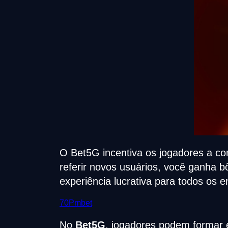
O Bet5G incentiva os jogadores a c
referir novos usuários, você ganha 
experiência lucrativa para todos os e
70Pmbet
No
Bet5G
, jogadores podem formar 