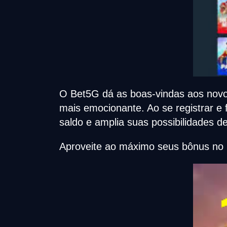
O Bet5G dá as boas-vindas aos novos
mais emocionante. Ao se registrar e 
saldo e amplia suas possibilidades 
Aproveite ao máximo seus bônus no B