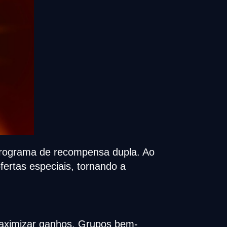
 programa de recompensa dupla. Ao
ertas especiais, tornando a
maximizar ganhos. Grupos bem-