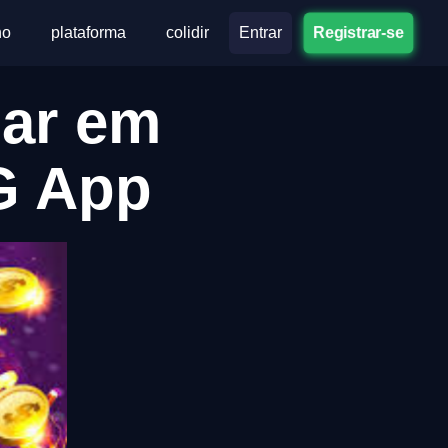
no
plataforma
colidir
Entrar
Registrar-se
lar em
G App