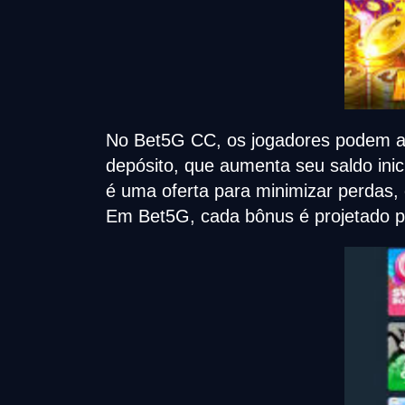
No Bet5G CC, os jogadores podem ap
depósito, que aumenta seu saldo ini
é uma oferta para minimizar perdas,
Em Bet5G, cada bônus é projetado p