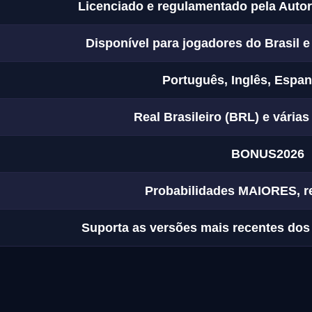
Licenciado e regulamentado pela Autor
Disponível para jogadores do Brasil e
Português, Inglês, Espan
Real Brasileiro (BRL) e vária
BONUS2026
Probabilidades MAIORES, re
Suporta as versões mais recentes dos