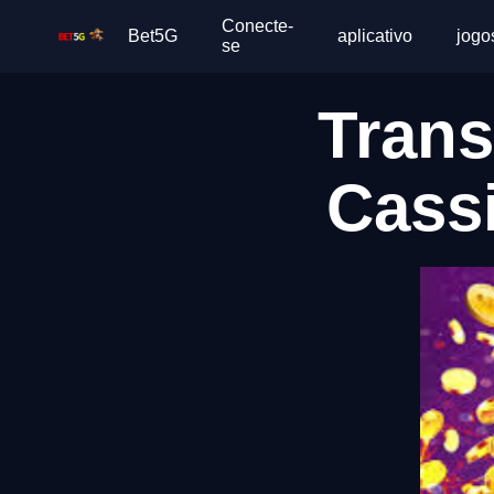
Conecte-
Bet5G
aplicativo
jogo
se
Trans
Cass