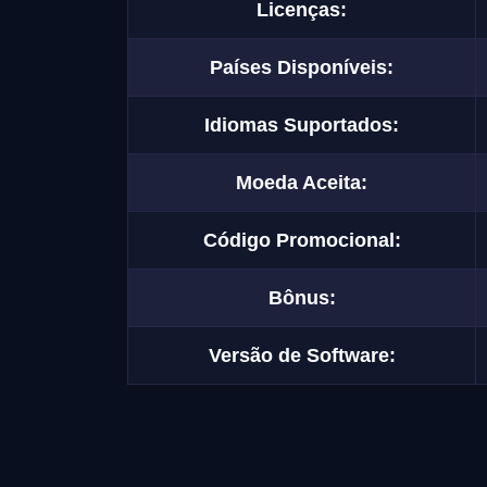
Licenças:
Países Disponíveis:
Idiomas Suportados:
Moeda Aceita:
Código Promocional:
Bônus:
Versão de Software: