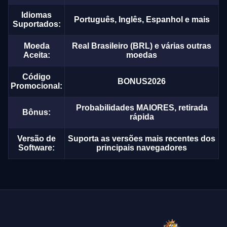
Idiomas
Português, Inglês, Espanhol e mais
Suportados:
Moeda
Real Brasileiro (BRL) e várias outras
Aceita:
moedas
Código
BONUS2026
Promocional:
Probabilidades MAIORES, retirada
Bônus:
rápida
Versão de
Suporta as versões mais recentes dos
Software:
principais navegadores