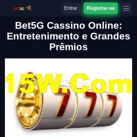
Entrar
Registrar-se
Bet5G Cassino Online:
Entretenimento e Grandes
Prêmios