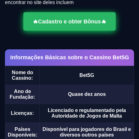
encontrar no site deles incluem
🔥Cadastro e obter Bônus🔥
Informações Básicas sobre o Cassino Bet5G
Nome do
Bet5G
Cassino:
Ano de
Quase dez anos
Fundação:
Licenciado e regulamentado pela
Licenças:
Autoridade de Jogos de Malta
Países
Disponível para jogadores do Brasil e
Disponíveis:
diversos outros países