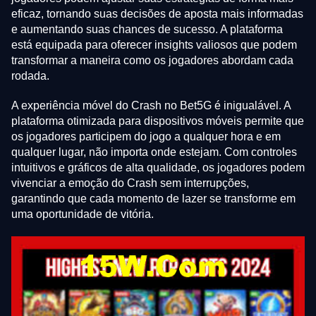
eficaz, tornando suas decisões de aposta mais informadas
e aumentando suas chances de sucesso. A plataforma
está equipada para oferecer insights valiosos que podem
transformar a maneira como os jogadores abordam cada
rodada.
A experiência móvel do Crash no Bet5G é inigualável. A
plataforma otimizada para dispositivos móveis permite que
os jogadores participem do jogo a qualquer hora e em
qualquer lugar, não importa onde estejam. Com controles
intuitivos e gráficos de alta qualidade, os jogadores podem
vivenciar a emoção do Crash sem interrupções,
garantindo que cada momento de lazer se transforme em
uma oportunidade de vitória.