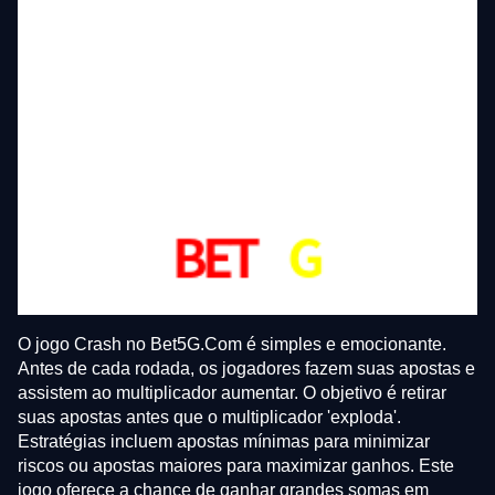
O jogo Crash no Bet5G.Com é simples e emocionante.
Antes de cada rodada, os jogadores fazem suas apostas e
assistem ao multiplicador aumentar. O objetivo é retirar
suas apostas antes que o multiplicador 'exploda'.
Estratégias incluem apostas mínimas para minimizar
riscos ou apostas maiores para maximizar ganhos. Este
jogo oferece a chance de ganhar grandes somas em